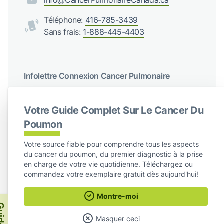
Téléphone:
416-785-3439
Sans frais:
1-888-445-4403
Infolettre Connexion Cancer Pulmonaire
Recevez des mises à jour régulières de Cancer du poumon
Canada
Votre Guide Complet Sur Le Cancer Du
S'abonner
Poumon
Votre source fiable pour comprendre tous les aspects
Suivez-nous sur les réseaux sociaux
du cancer du poumon, du premier diagnostic à la prise
en charge de votre vie quotidienne. Téléchargez ou
Facebook
X / Twitter
Instagram
LinkedIn
commandez votre exemplaire gratuit dès aujourd'hui!
Montre-moi
Cancer Pulmonaire Canada
ide
Masquer ceci