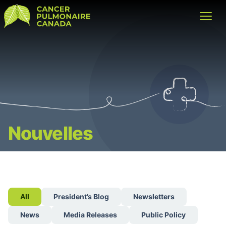
Cancer Pulmonaire Canada
Open
Nouvelles
All
President’s Blog
Newsletters
News
Media Releases
Public Policy