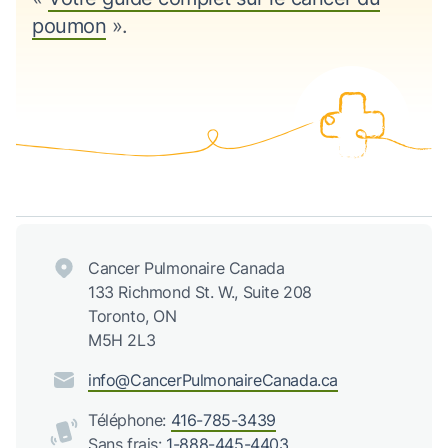
poumon
».
Cancer Pulmonaire Canada
133 Richmond St. W., Suite 208
Toronto, ON
M5H 2L3
info@CancerPulmonaireCanada.ca
Téléphone:
416-785-3439
Sans frais:
1-888-445-4403