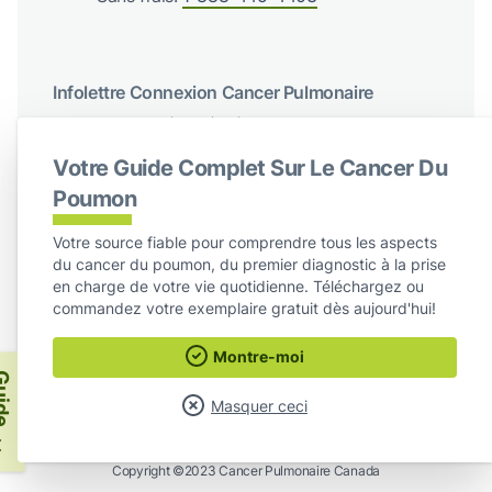
Infolettre Connexion Cancer Pulmonaire
Recevez des mises à jour régulières de Cancer du poumon
Canada
Votre Guide Complet Sur Le Cancer Du
S'abonner
Poumon
Votre source fiable pour comprendre tous les aspects
Suivez-nous sur les réseaux sociaux
du cancer du poumon, du premier diagnostic à la prise
en charge de votre vie quotidienne. Téléchargez ou
Facebook
X / Twitter
Instagram
LinkedIn
commandez votre exemplaire gratuit dès aujourd'hui!
Montre-moi
Cancer Pulmonaire Canada
ide
Masquer ceci
Numéro d’enregistrement d’organisme de bienfaisance :
872775119 RR0001 ·
Copyright ©2023 Cancer Pulmonaire Canada