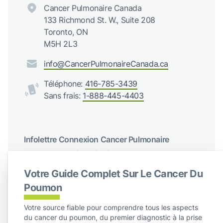
Cancer Pulmonaire Canada
133 Richmond St. W., Suite 208
Toronto, ON
M5H 2L3
info@CancerPulmonaireCanada.ca
Téléphone:
416-785-3439
Sans frais:
1-888-445-4403
Infolettre Connexion Cancer Pulmonaire
Recevez des mises à jour régulières de Cancer du poumon
Canada
Votre Guide Complet Sur Le Cancer Du
S'abonner
Poumon
Votre source fiable pour comprendre tous les aspects
Suivez-nous sur les réseaux sociaux
du cancer du poumon, du premier diagnostic à la prise