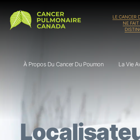
Cancer Pulmonaire Canada
LE CANCER
NE FAIT
DISTI
À Propos Du Cancer Du Poumon
La Vie 
Localisate