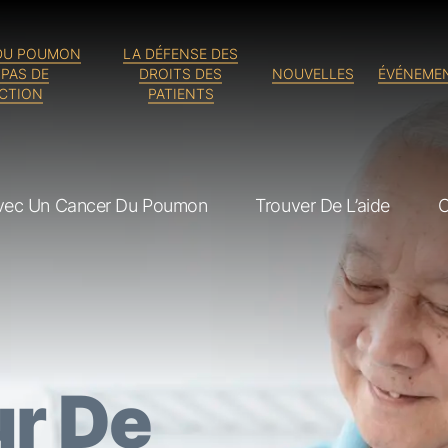
 DU POUMON
LA DÉFENSE DES
 PAS DE
DROITS DES
NOUVELLES
ÉVÉNEME
NCTION
PATIENTS
Avec Un Cancer Du Poumon
Trouver De L’aide
C
ur De