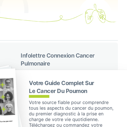
Infolettre Connexion Cancer
Pulmonaire
Recevez des mises à jour régulières de Cancer du
poumon Canada
Votre Guide Complet Sur
S'abonner
Le Cancer Du Poumon
Votre source fiable pour comprendre
Suivez-nous sur les réseaux
tous les aspects du cancer du poumon,
sociaux
du premier diagnostic à la prise en
charge de votre vie quotidienne.
Facebook
X / Twitter
Instagram
LinkedIn
Téléchargez ou commandez votre