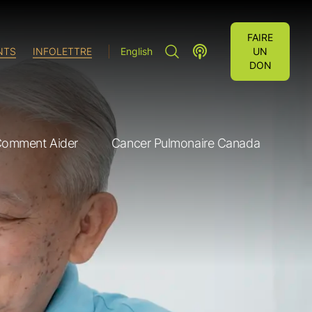
FAIRE
RECHERCHE"
LUNG CANCER VOICES P
NTS
INFOLETTRE
English
UN
DON
omment Aider
Cancer Pulmonaire Canada