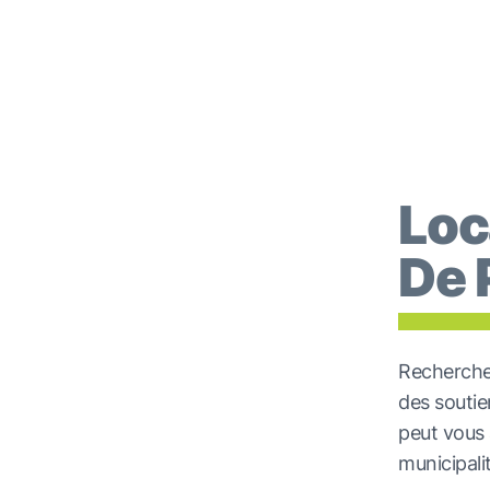
Loc
De 
Recherchez
des soutie
peut vous 
municipali