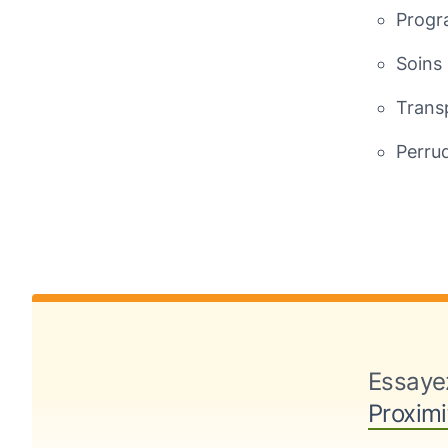
Progr
Soins 
Trans
Perru
Essaye
Proximi