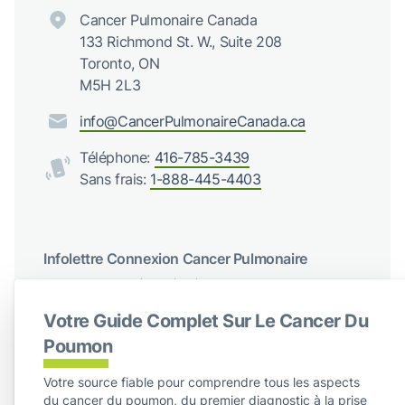
Cancer Pulmonaire Canada
133 Richmond St. W., Suite 208
Toronto, ON
M5H 2L3
info@CancerPulmonaireCanada.ca
Téléphone:
416-785-3439
Sans frais:
1-888-445-4403
Infolettre Connexion Cancer Pulmonaire
Recevez des mises à jour régulières de Cancer du poumon
Canada
Votre Guide Complet Sur Le Cancer Du
S'abonner
Poumon
Votre source fiable pour comprendre tous les aspects
Suivez-nous sur les réseaux sociaux
du cancer du poumon, du premier diagnostic à la prise