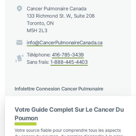
Cancer Pulmonaire Canada
133 Richmond St. W., Suite 208
Toronto, ON
M5H 2L3
info@CancerPulmonaireCanada.ca
Téléphone:
416-785-3439
Sans frais:
1-888-445-4403
Infolettre Connexion Cancer Pulmonaire
Recevez des mises à jour régulières de Cancer du poumon
Canada
Votre Guide Complet Sur Le Cancer Du
S'abonner
Poumon
Votre source fiable pour comprendre tous les aspects
Suivez-nous sur les réseaux sociaux