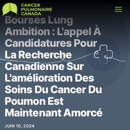
Cancer Pulmonaire Canada
Bourses Lung
Open
Ambition : L'appel À
Candidatures Pour
La Recherche
Canadienne Sur
L'amélioration Des
Soins Du Cancer Du
Poumon Est
Maintenant Amorcé
JUIN 10, 2024