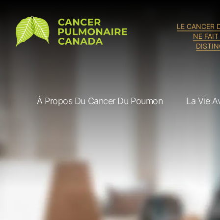
Cancer Pulmonaire Canada
LE CANCER
NE FAIT
DISTI
À Propos Du Cancer Du Poumon
La Vie 