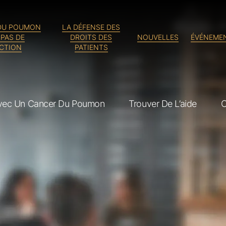
 DU POUMON
LA DÉFENSE DES
 PAS DE
DROITS DES
NOUVELLES
ÉVÉNEME
NCTION
PATIENTS
Avec Un Cancer Du Poumon
Trouver De L’aide
C