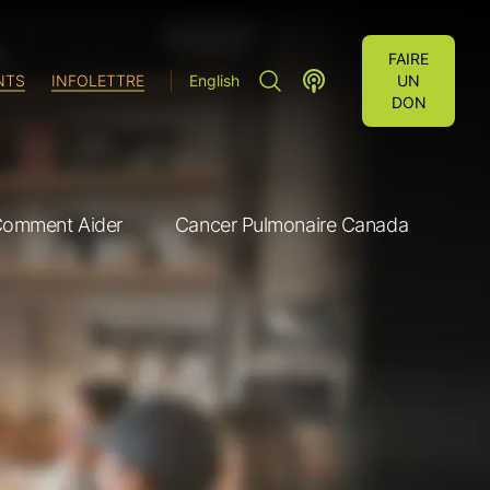
FAIRE
RECHERCHE"
LUNG CANCER VOICES P
NTS
INFOLETTRE
English
UN
DON
omment Aider
Cancer Pulmonaire Canada