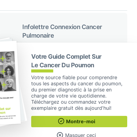
Infolettre Connexion Cancer
Pulmonaire
Recevez des mises à jour régulières de Cancer du
poumon Canada
Votre Guide Complet Sur
S'abonner
Le Cancer Du Poumon
Votre source fiable pour comprendre
Suivez-nous sur les réseaux
tous les aspects du cancer du poumon,
sociaux
du premier diagnostic à la prise en
charge de votre vie quotidienne.
Facebook
X / Twitter
Instagram
LinkedIn
Téléchargez ou commandez votre
exemplaire gratuit dès aujourd'hui!
Montre-moi
Masquer ceci