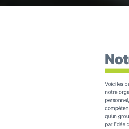
Not
Voici les 
notre org
personnel
compétenc
qu’un gro
par l’idée