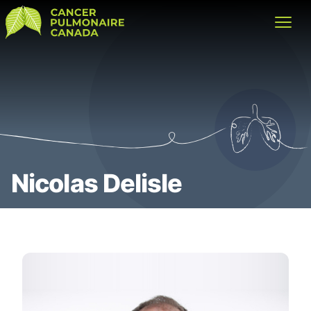
Cancer Pulmonaire Canada
Open
Nicolas Delisle