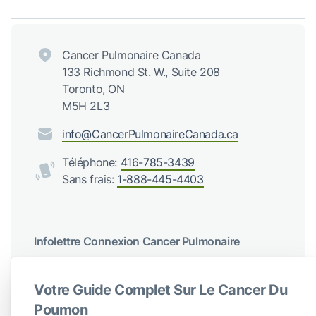
Cancer Pulmonaire Canada
133 Richmond St. W., Suite 208
Toronto, ON
M5H 2L3
info@CancerPulmonaireCanada.ca
Téléphone:
416-785-3439
Sans frais:
1-888-445-4403
Infolettre Connexion Cancer Pulmonaire
Recevez des mises à jour régulières de Cancer du poumon
Canada
Votre Guide Complet Sur Le Cancer Du
S'abonner
Poumon